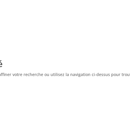
mmes-nous ?
Cohabitation
Nos communications…
n en réseau
Interventions Aréli/Adoma
Contacte
é
finer votre recherche ou utilisez la navigation ci-dessus pour tro