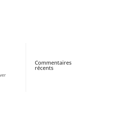
Revue de Presse
z-nous
Commentaires
récents
uver