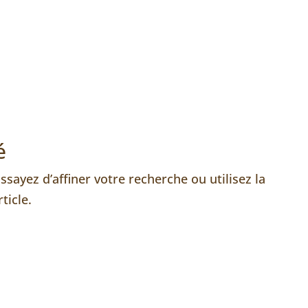
mmes-nous ?
Cohabitation
Nos communications…
n en réseau
Interventions Aréli/Adoma
Contacte
é
sayez d’affiner votre recherche ou utilisez la
ticle.